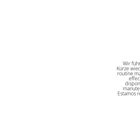
Wir füh
Kürze wied
routine ma
effe
dispon
manuten
Estamos re