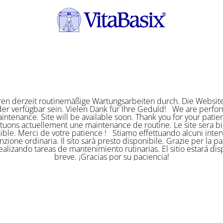
ren derzeit routinemäßige Wartungsarbeiten durch. Die Website
er verfügbar sein. Vielen Dank für Ihre Geduld! We are perf
intenance. Site will be available soon. Thank you for your pat
ctuons actuellement une maintenance de routine. Le site sera bi
ible. Merci de votre patience ! Stiamo effettuando alcuni interv
zione ordinaria. Il sito sarà presto disponibile. Grazie per la p
alizando tareas de mantenimiento rutinarias. El sitio estará di
breve. ¡Gracias por su paciencia!