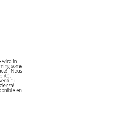
 wird in
orming some
ience! Nous
entôt
enti di
azienza!
sponible en