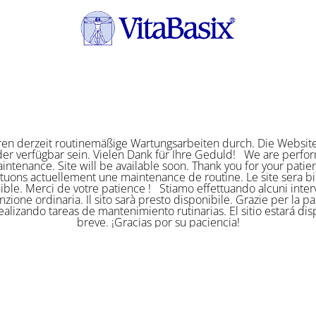
ren derzeit routinemäßige Wartungsarbeiten durch. Die Website
er verfügbar sein. Vielen Dank für Ihre Geduld! We are perf
intenance. Site will be available soon. Thank you for your pat
ctuons actuellement une maintenance de routine. Le site sera bi
ible. Merci de votre patience ! Stiamo effettuando alcuni interv
zione ordinaria. Il sito sarà presto disponibile. Grazie per la p
alizando tareas de mantenimiento rutinarias. El sitio estará di
breve. ¡Gracias por su paciencia!