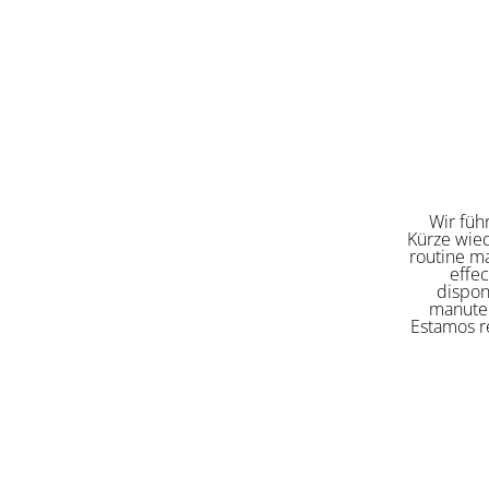
Wir füh
Kürze wied
routine ma
effe
dispon
manuten
Estamos re