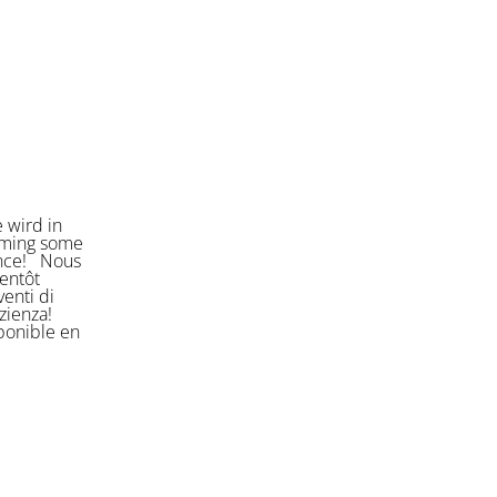
 wird in
orming some
ience! Nous
entôt
enti di
azienza!
sponible en