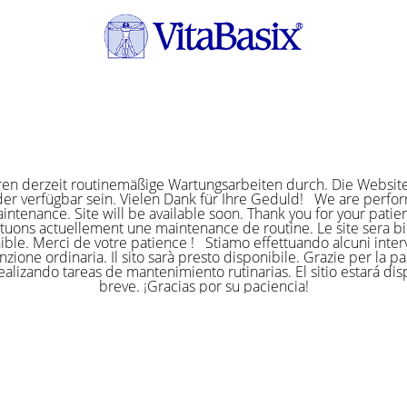
ren derzeit routinemäßige Wartungsarbeiten durch. Die Website
er verfügbar sein. Vielen Dank für Ihre Geduld! We are perf
intenance. Site will be available soon. Thank you for your pat
ctuons actuellement une maintenance de routine. Le site sera bi
ible. Merci de votre patience ! Stiamo effettuando alcuni interv
zione ordinaria. Il sito sarà presto disponibile. Grazie per la p
alizando tareas de mantenimiento rutinarias. El sitio estará di
breve. ¡Gracias por su paciencia!