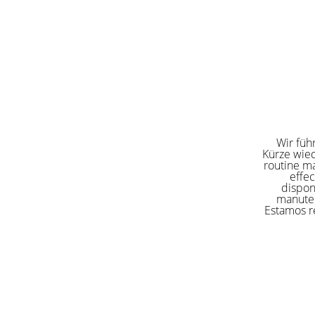
Wir füh
Kürze wied
routine ma
effe
dispon
manuten
Estamos re