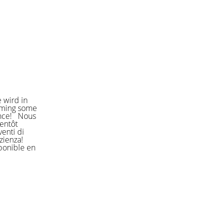
 wird in
orming some
ience! Nous
entôt
enti di
azienza!
sponible en