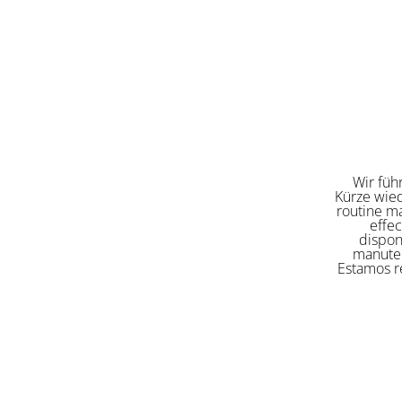
Wir füh
Kürze wied
routine ma
effe
dispon
manuten
Estamos re