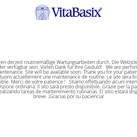
ren derzeit routinemäßige Wartungsarbeiten durch. Die Website
er verfügbar sein. Vielen Dank für Ihre Geduld! We are perf
intenance. Site will be available soon. Thank you for your pat
ctuons actuellement une maintenance de routine. Le site sera bi
ible. Merci de votre patience ! Stiamo effettuando alcuni interv
zione ordinaria. Il sito sarà presto disponibile. Grazie per la p
alizando tareas de mantenimiento rutinarias. El sitio estará di
breve. ¡Gracias por su paciencia!