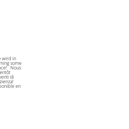
 wird in
orming some
ience! Nous
entôt
enti di
azienza!
sponible en