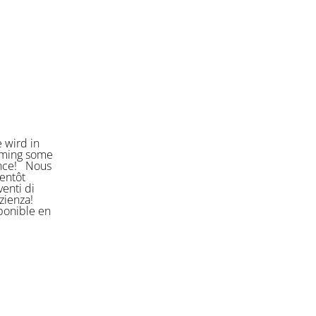
 wird in
orming some
ience! Nous
entôt
enti di
azienza!
sponible en