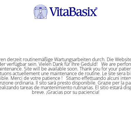
ren derzeit routinemäßige Wartungsarbeiten durch. Die Website
er verfügbar sein. Vielen Dank für Ihre Geduld! We are perf
intenance. Site will be available soon. Thank you for your pat
ctuons actuellement une maintenance de routine. Le site sera bi
ible. Merci de votre patience ! Stiamo effettuando alcuni interv
zione ordinaria. Il sito sarà presto disponibile. Grazie per la p
alizando tareas de mantenimiento rutinarias. El sitio estará di
breve. ¡Gracias por su paciencia!