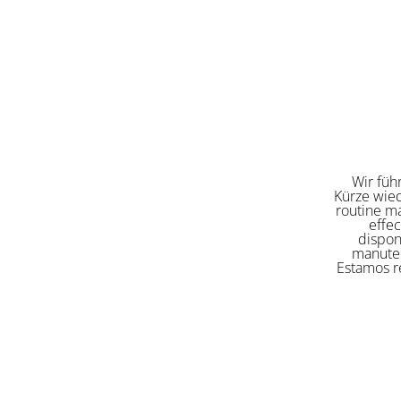
Wir füh
Kürze wied
routine ma
effe
dispon
manuten
Estamos re