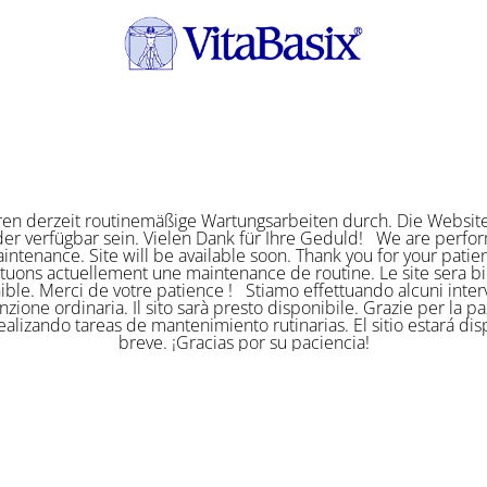
ren derzeit routinemäßige Wartungsarbeiten durch. Die Website
er verfügbar sein. Vielen Dank für Ihre Geduld! We are perf
intenance. Site will be available soon. Thank you for your pat
ctuons actuellement une maintenance de routine. Le site sera bi
ible. Merci de votre patience ! Stiamo effettuando alcuni interv
zione ordinaria. Il sito sarà presto disponibile. Grazie per la p
alizando tareas de mantenimiento rutinarias. El sitio estará di
breve. ¡Gracias por su paciencia!