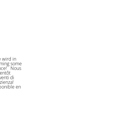
 wird in
orming some
ience! Nous
entôt
enti di
azienza!
sponible en