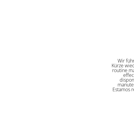
Wir füh
Kürze wied
routine ma
effe
dispon
manuten
Estamos re