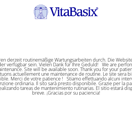
ren derzeit routinemäßige Wartungsarbeiten durch. Die Website
er verfügbar sein. Vielen Dank für Ihre Geduld! We are perf
intenance. Site will be available soon. Thank you for your pat
ctuons actuellement une maintenance de routine. Le site sera bi
ible. Merci de votre patience ! Stiamo effettuando alcuni interv
zione ordinaria. Il sito sarà presto disponibile. Grazie per la p
alizando tareas de mantenimiento rutinarias. El sitio estará di
breve. ¡Gracias por su paciencia!