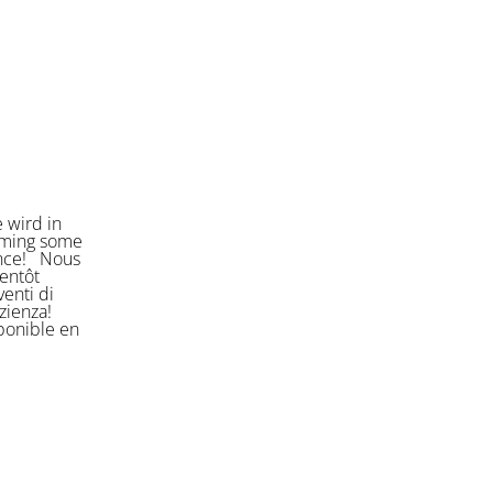
 wird in
orming some
ience! Nous
entôt
enti di
azienza!
sponible en