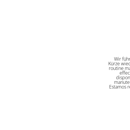
Wir füh
Kürze wied
routine ma
effe
dispon
manuten
Estamos re