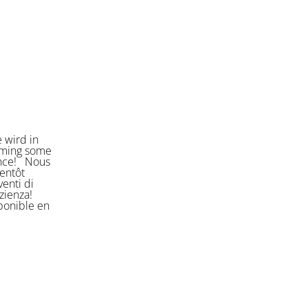
 wird in
orming some
ience! Nous
entôt
enti di
azienza!
sponible en