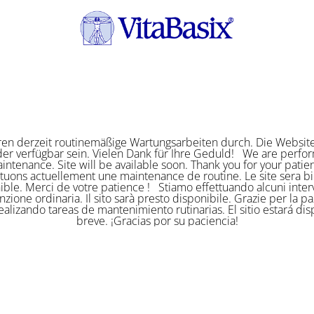
ren derzeit routinemäßige Wartungsarbeiten durch. Die Website
er verfügbar sein. Vielen Dank für Ihre Geduld! We are perf
intenance. Site will be available soon. Thank you for your pat
ctuons actuellement une maintenance de routine. Le site sera bi
ible. Merci de votre patience ! Stiamo effettuando alcuni interv
zione ordinaria. Il sito sarà presto disponibile. Grazie per la p
alizando tareas de mantenimiento rutinarias. El sitio estará di
breve. ¡Gracias por su paciencia!