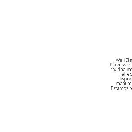
Wir füh
Kürze wied
routine ma
effe
dispon
manuten
Estamos re