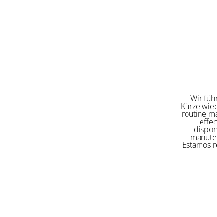
Wir füh
Kürze wied
routine ma
effe
dispon
manuten
Estamos re