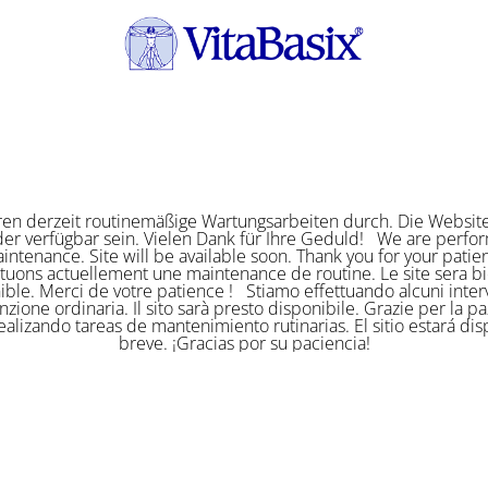
ren derzeit routinemäßige Wartungsarbeiten durch. Die Website
er verfügbar sein. Vielen Dank für Ihre Geduld! We are perf
intenance. Site will be available soon. Thank you for your pat
ctuons actuellement une maintenance de routine. Le site sera bi
ible. Merci de votre patience ! Stiamo effettuando alcuni interv
zione ordinaria. Il sito sarà presto disponibile. Grazie per la p
alizando tareas de mantenimiento rutinarias. El sitio estará di
breve. ¡Gracias por su paciencia!