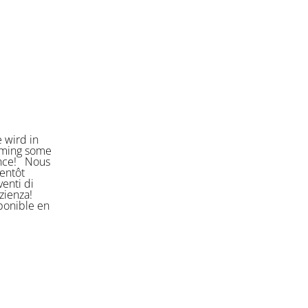
 wird in
orming some
ience! Nous
entôt
enti di
azienza!
sponible en