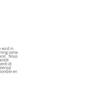
 wird in
orming some
ience! Nous
entôt
enti di
azienza!
sponible en