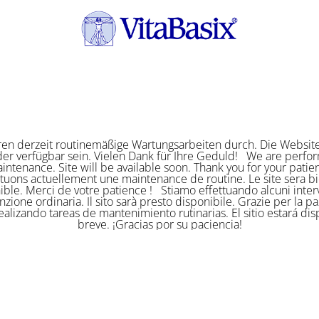
ren derzeit routinemäßige Wartungsarbeiten durch. Die Website
er verfügbar sein. Vielen Dank für Ihre Geduld! We are perf
intenance. Site will be available soon. Thank you for your pat
ctuons actuellement une maintenance de routine. Le site sera bi
ible. Merci de votre patience ! Stiamo effettuando alcuni interv
zione ordinaria. Il sito sarà presto disponibile. Grazie per la p
alizando tareas de mantenimiento rutinarias. El sitio estará di
breve. ¡Gracias por su paciencia!