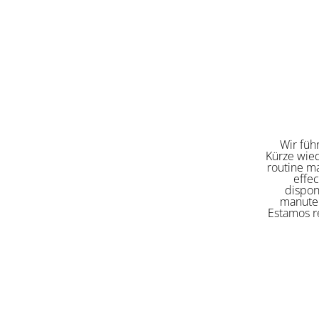
Wir füh
Kürze wied
routine ma
effe
dispon
manuten
Estamos re