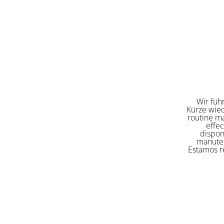
Wir füh
Kürze wied
routine ma
effe
dispon
manuten
Estamos re