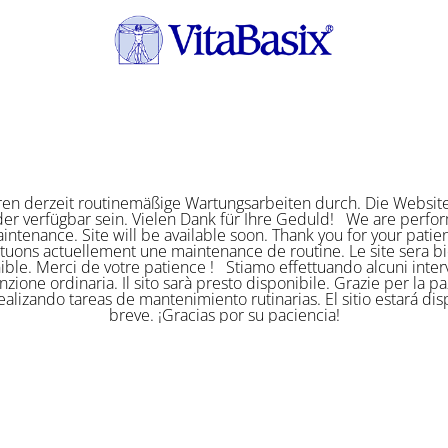
ren derzeit routinemäßige Wartungsarbeiten durch. Die Website
er verfügbar sein. Vielen Dank für Ihre Geduld! We are perf
intenance. Site will be available soon. Thank you for your pat
ctuons actuellement une maintenance de routine. Le site sera bi
ible. Merci de votre patience ! Stiamo effettuando alcuni interv
zione ordinaria. Il sito sarà presto disponibile. Grazie per la p
alizando tareas de mantenimiento rutinarias. El sitio estará di
breve. ¡Gracias por su paciencia!