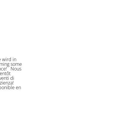
 wird in
orming some
ience! Nous
entôt
enti di
azienza!
sponible en