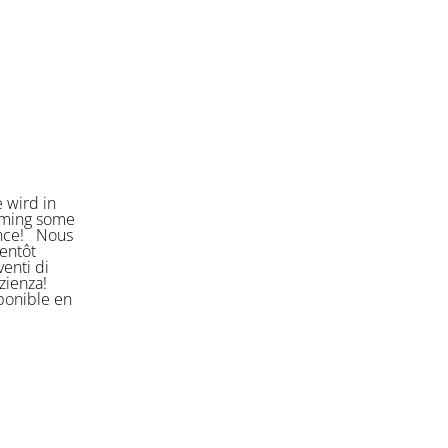
 wird in
orming some
ience! Nous
entôt
enti di
azienza!
sponible en