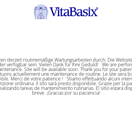
ren derzeit routinemäßige Wartungsarbeiten durch. Die Website
er verfügbar sein. Vielen Dank für Ihre Geduld! We are perf
intenance. Site will be available soon. Thank you for your pat
ctuons actuellement une maintenance de routine. Le site sera bi
ible. Merci de votre patience ! Stiamo effettuando alcuni interv
zione ordinaria. Il sito sarà presto disponibile. Grazie per la p
alizando tareas de mantenimiento rutinarias. El sitio estará di
breve. ¡Gracias por su paciencia!