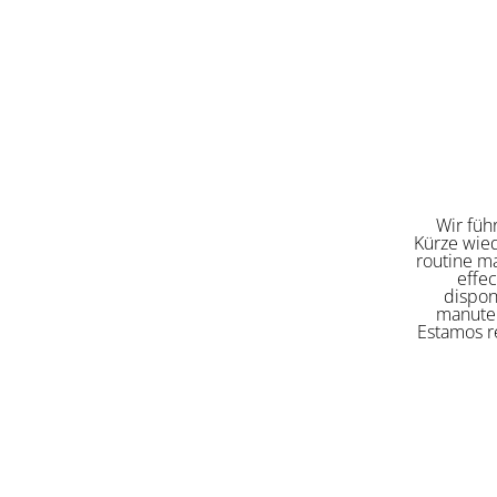
Wir füh
Kürze wied
routine ma
effe
dispon
manuten
Estamos re