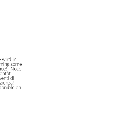
 wird in
orming some
ience! Nous
entôt
enti di
azienza!
sponible en