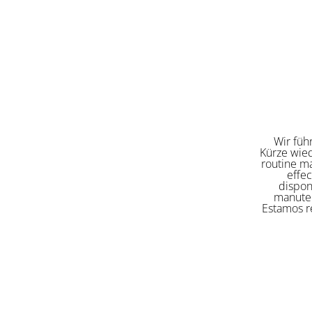
Wir füh
Kürze wied
routine ma
effe
dispon
manuten
Estamos re