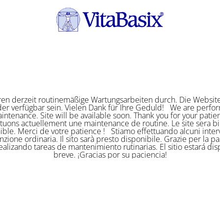
ren derzeit routinemäßige Wartungsarbeiten durch. Die Website
er verfügbar sein. Vielen Dank für Ihre Geduld! We are perf
intenance. Site will be available soon. Thank you for your pat
ctuons actuellement une maintenance de routine. Le site sera bi
ible. Merci de votre patience ! Stiamo effettuando alcuni interv
zione ordinaria. Il sito sarà presto disponibile. Grazie per la p
alizando tareas de mantenimiento rutinarias. El sitio estará di
breve. ¡Gracias por su paciencia!