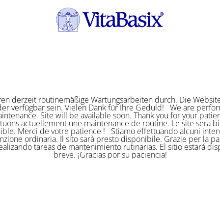
ren derzeit routinemäßige Wartungsarbeiten durch. Die Website
er verfügbar sein. Vielen Dank für Ihre Geduld! We are perf
intenance. Site will be available soon. Thank you for your pat
ctuons actuellement une maintenance de routine. Le site sera bi
ible. Merci de votre patience ! Stiamo effettuando alcuni interv
zione ordinaria. Il sito sarà presto disponibile. Grazie per la p
alizando tareas de mantenimiento rutinarias. El sitio estará di
breve. ¡Gracias por su paciencia!