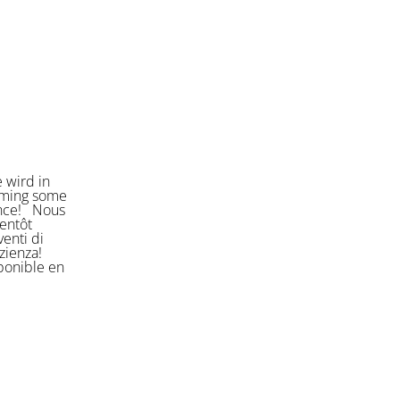
 wird in
orming some
ience! Nous
entôt
enti di
azienza!
sponible en