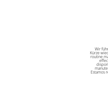
Wir füh
Kürze wied
routine ma
effe
dispon
manuten
Estamos re