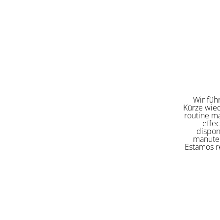
Wir füh
Kürze wied
routine ma
effe
dispon
manuten
Estamos re