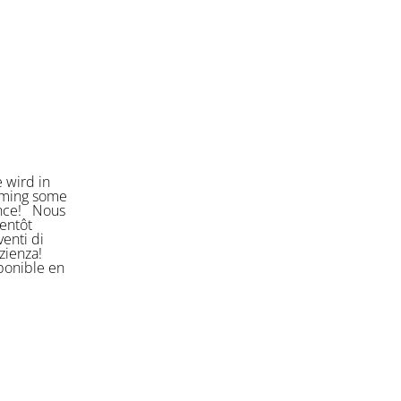
 wird in
orming some
ience! Nous
entôt
enti di
azienza!
sponible en