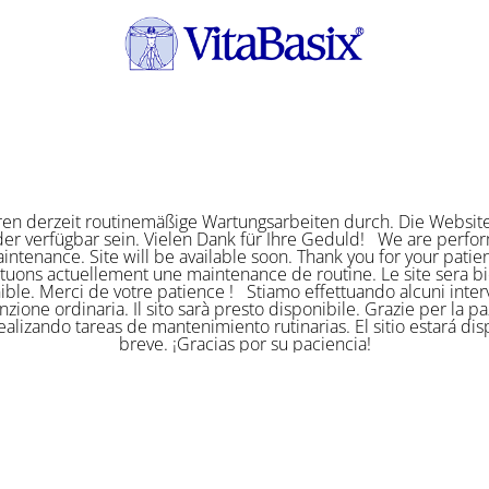
ren derzeit routinemäßige Wartungsarbeiten durch. Die Website
er verfügbar sein. Vielen Dank für Ihre Geduld! We are perf
intenance. Site will be available soon. Thank you for your pat
ctuons actuellement une maintenance de routine. Le site sera bi
ible. Merci de votre patience ! Stiamo effettuando alcuni interv
zione ordinaria. Il sito sarà presto disponibile. Grazie per la p
alizando tareas de mantenimiento rutinarias. El sitio estará di
breve. ¡Gracias por su paciencia!