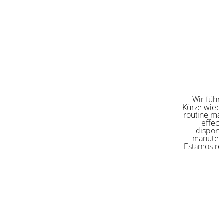
Wir füh
Kürze wied
routine ma
effe
dispon
manuten
Estamos re