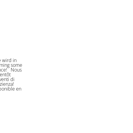
 wird in
orming some
ience! Nous
entôt
enti di
azienza!
sponible en