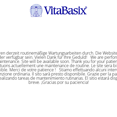
ren derzeit routinemäßige Wartungsarbeiten durch. Die Website
er verfügbar sein. Vielen Dank für Ihre Geduld! We are perf
intenance. Site will be available soon. Thank you for your pat
ctuons actuellement une maintenance de routine. Le site sera bi
ible. Merci de votre patience ! Stiamo effettuando alcuni interv
zione ordinaria. Il sito sarà presto disponibile. Grazie per la p
alizando tareas de mantenimiento rutinarias. El sitio estará di
breve. ¡Gracias por su paciencia!