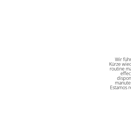
Wir füh
Kürze wied
routine ma
effe
dispon
manuten
Estamos re