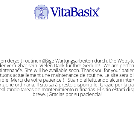
ren derzeit routinemäßige Wartungsarbeiten durch. Die Website
er verfügbar sein. Vielen Dank für Ihre Geduld! We are perf
intenance. Site will be available soon. Thank you for your pat
ctuons actuellement une maintenance de routine. Le site sera bi
ible. Merci de votre patience ! Stiamo effettuando alcuni interv
zione ordinaria. Il sito sarà presto disponibile. Grazie per la p
alizando tareas de mantenimiento rutinarias. El sitio estará di
breve. ¡Gracias por su paciencia!