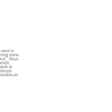
 wird in
orming some
ience! Nous
entôt
enti di
azienza!
sponible en