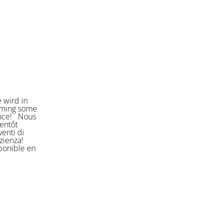
 wird in
orming some
ience! Nous
entôt
enti di
azienza!
sponible en