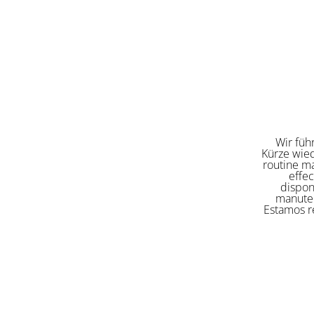
Wir füh
Kürze wied
routine ma
effe
dispon
manuten
Estamos re