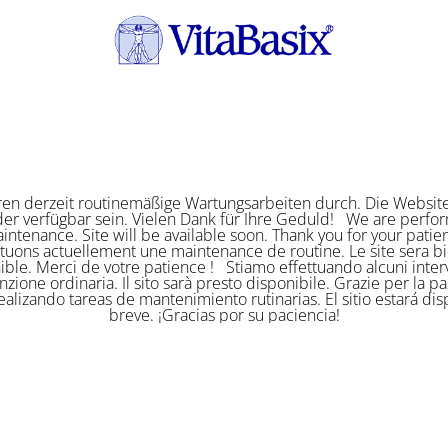
ren derzeit routinemäßige Wartungsarbeiten durch. Die Website
er verfügbar sein. Vielen Dank für Ihre Geduld! We are perf
intenance. Site will be available soon. Thank you for your pat
ctuons actuellement une maintenance de routine. Le site sera bi
ible. Merci de votre patience ! Stiamo effettuando alcuni interv
zione ordinaria. Il sito sarà presto disponibile. Grazie per la p
alizando tareas de mantenimiento rutinarias. El sitio estará di
breve. ¡Gracias por su paciencia!