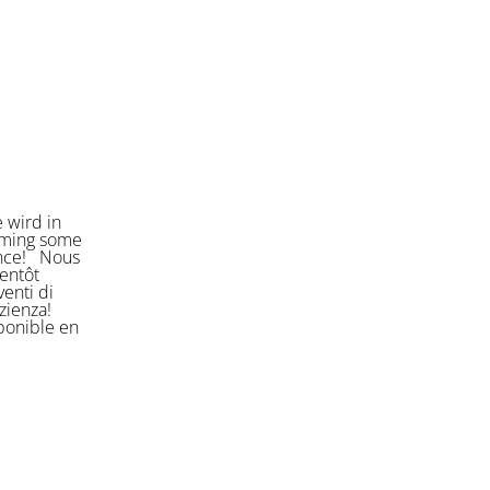
 wird in
orming some
ience! Nous
entôt
enti di
azienza!
sponible en