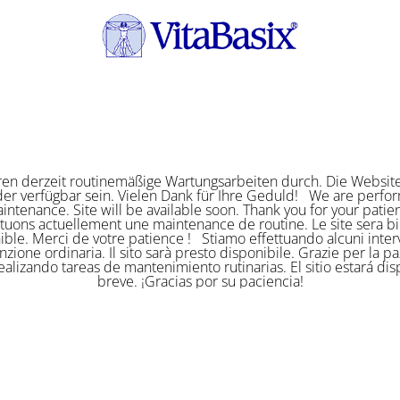
ren derzeit routinemäßige Wartungsarbeiten durch. Die Website
er verfügbar sein. Vielen Dank für Ihre Geduld! We are perf
intenance. Site will be available soon. Thank you for your pat
ctuons actuellement une maintenance de routine. Le site sera bi
ible. Merci de votre patience ! Stiamo effettuando alcuni interv
zione ordinaria. Il sito sarà presto disponibile. Grazie per la p
alizando tareas de mantenimiento rutinarias. El sitio estará di
breve. ¡Gracias por su paciencia!