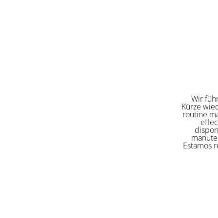
Wir füh
Kürze wied
routine ma
effe
dispon
manuten
Estamos re