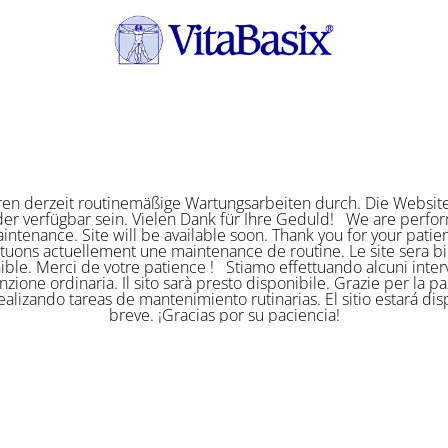
ren derzeit routinemäßige Wartungsarbeiten durch. Die Website
er verfügbar sein. Vielen Dank für Ihre Geduld! We are perf
intenance. Site will be available soon. Thank you for your pat
ctuons actuellement une maintenance de routine. Le site sera bi
ible. Merci de votre patience ! Stiamo effettuando alcuni interv
zione ordinaria. Il sito sarà presto disponibile. Grazie per la p
alizando tareas de mantenimiento rutinarias. El sitio estará di
breve. ¡Gracias por su paciencia!