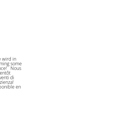
 wird in
orming some
ience! Nous
entôt
enti di
azienza!
sponible en