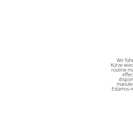
Wir füh
Kürze wied
routine ma
effe
dispon
manuten
Estamos re