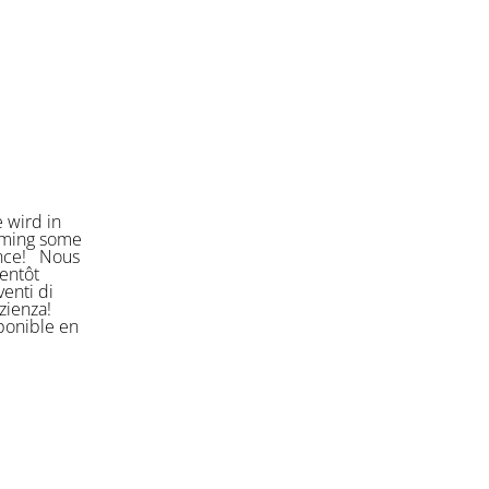
 wird in
orming some
ience! Nous
entôt
enti di
azienza!
sponible en