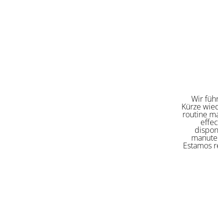
Wir füh
Kürze wied
routine ma
effe
dispon
manuten
Estamos re