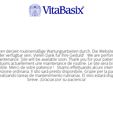
ren derzeit routinemäßige Wartungsarbeiten durch. Die Website
er verfügbar sein. Vielen Dank für Ihre Geduld! We are perf
intenance. Site will be available soon. Thank you for your pat
ctuons actuellement une maintenance de routine. Le site sera bi
ible. Merci de votre patience ! Stiamo effettuando alcuni interv
zione ordinaria. Il sito sarà presto disponibile. Grazie per la p
alizando tareas de mantenimiento rutinarias. El sitio estará di
breve. ¡Gracias por su paciencia!