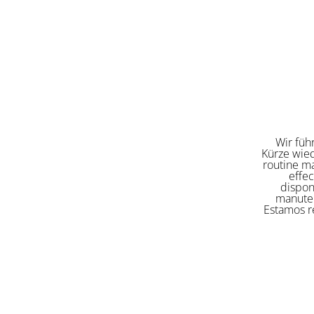
Wir füh
Kürze wied
routine ma
effe
dispon
manuten
Estamos re