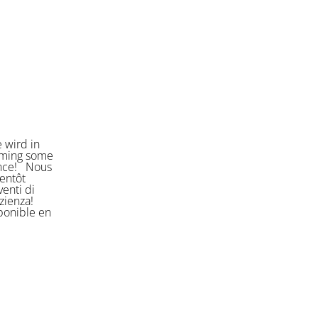
 wird in
orming some
ience! Nous
entôt
enti di
azienza!
sponible en