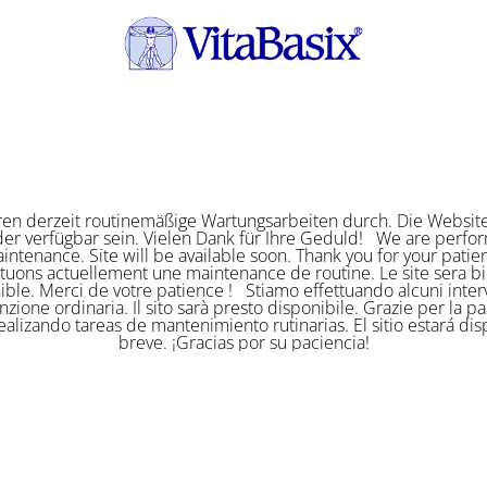
ren derzeit routinemäßige Wartungsarbeiten durch. Die Website
er verfügbar sein. Vielen Dank für Ihre Geduld! We are perf
intenance. Site will be available soon. Thank you for your pat
ctuons actuellement une maintenance de routine. Le site sera bi
ible. Merci de votre patience ! Stiamo effettuando alcuni interv
zione ordinaria. Il sito sarà presto disponibile. Grazie per la p
alizando tareas de mantenimiento rutinarias. El sitio estará di
breve. ¡Gracias por su paciencia!