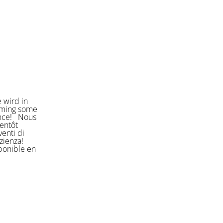
 wird in
orming some
ience! Nous
entôt
enti di
azienza!
sponible en