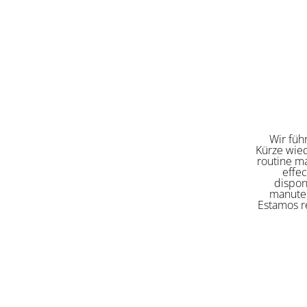
Wir füh
Kürze wied
routine ma
effe
dispon
manuten
Estamos re