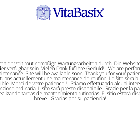
ren derzeit routinemäßige Wartungsarbeiten durch. Die Website
er verfügbar sein. Vielen Dank für Ihre Geduld! We are perf
intenance. Site will be available soon. Thank you for your pat
ctuons actuellement une maintenance de routine. Le site sera bi
ible. Merci de votre patience ! Stiamo effettuando alcuni interv
zione ordinaria. Il sito sarà presto disponibile. Grazie per la p
alizando tareas de mantenimiento rutinarias. El sitio estará di
breve. ¡Gracias por su paciencia!