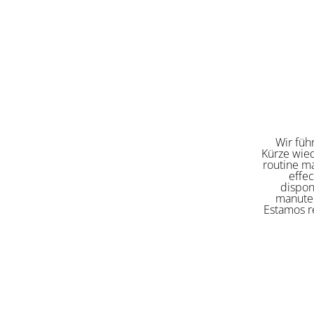
Wir füh
Kürze wied
routine ma
effe
dispon
manuten
Estamos re