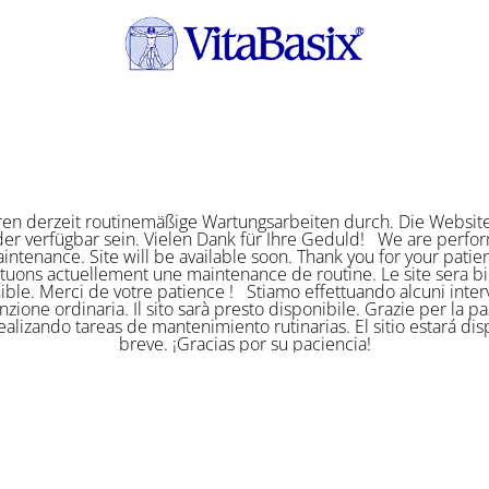
ren derzeit routinemäßige Wartungsarbeiten durch. Die Website
er verfügbar sein. Vielen Dank für Ihre Geduld! We are perf
intenance. Site will be available soon. Thank you for your pat
ctuons actuellement une maintenance de routine. Le site sera bi
ible. Merci de votre patience ! Stiamo effettuando alcuni interv
zione ordinaria. Il sito sarà presto disponibile. Grazie per la p
alizando tareas de mantenimiento rutinarias. El sitio estará di
breve. ¡Gracias por su paciencia!