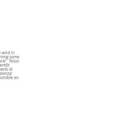
 wird in
orming some
ience! Nous
entôt
enti di
azienza!
sponible en