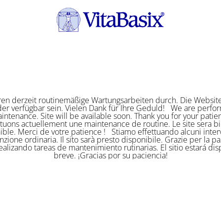
ren derzeit routinemäßige Wartungsarbeiten durch. Die Website
er verfügbar sein. Vielen Dank für Ihre Geduld! We are perf
intenance. Site will be available soon. Thank you for your pat
ctuons actuellement une maintenance de routine. Le site sera bi
ible. Merci de votre patience ! Stiamo effettuando alcuni interv
zione ordinaria. Il sito sarà presto disponibile. Grazie per la p
alizando tareas de mantenimiento rutinarias. El sitio estará di
breve. ¡Gracias por su paciencia!