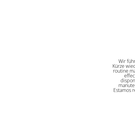
Wir füh
Kürze wied
routine ma
effe
dispon
manuten
Estamos re