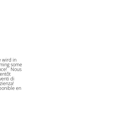
 wird in
orming some
ience! Nous
entôt
enti di
azienza!
sponible en