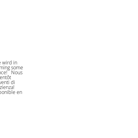
 wird in
orming some
ience! Nous
entôt
enti di
azienza!
sponible en