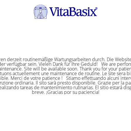
ren derzeit routinemäßige Wartungsarbeiten durch. Die Website
er verfügbar sein. Vielen Dank für Ihre Geduld! We are perf
intenance. Site will be available soon. Thank you for your pat
ctuons actuellement une maintenance de routine. Le site sera bi
ible. Merci de votre patience ! Stiamo effettuando alcuni interv
zione ordinaria. Il sito sarà presto disponibile. Grazie per la p
alizando tareas de mantenimiento rutinarias. El sitio estará di
breve. ¡Gracias por su paciencia!