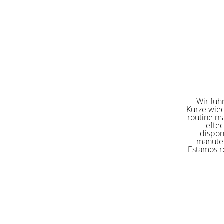
Wir füh
Kürze wied
routine ma
effe
dispon
manuten
Estamos re