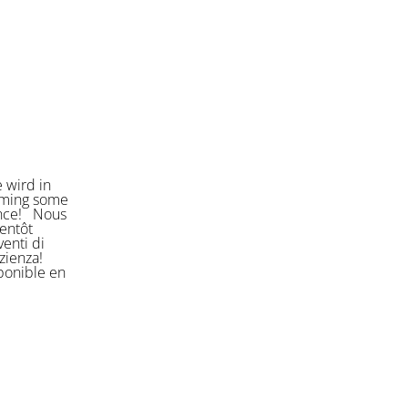
 wird in
orming some
ience! Nous
entôt
enti di
azienza!
sponible en