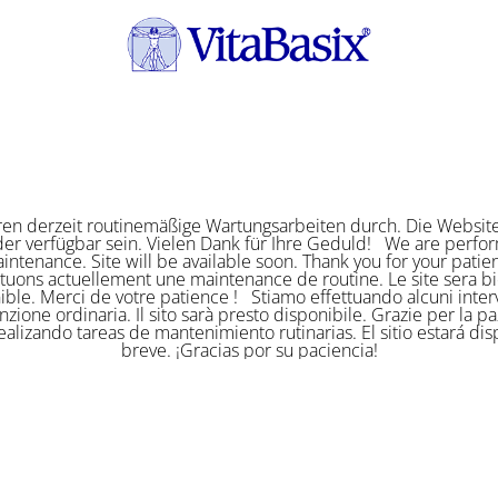
ren derzeit routinemäßige Wartungsarbeiten durch. Die Website
er verfügbar sein. Vielen Dank für Ihre Geduld! We are perf
intenance. Site will be available soon. Thank you for your pat
ctuons actuellement une maintenance de routine. Le site sera bi
ible. Merci de votre patience ! Stiamo effettuando alcuni interv
zione ordinaria. Il sito sarà presto disponibile. Grazie per la p
alizando tareas de mantenimiento rutinarias. El sitio estará di
breve. ¡Gracias por su paciencia!