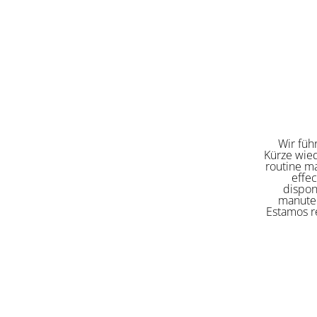
Wir füh
Kürze wied
routine ma
effe
dispon
manuten
Estamos re