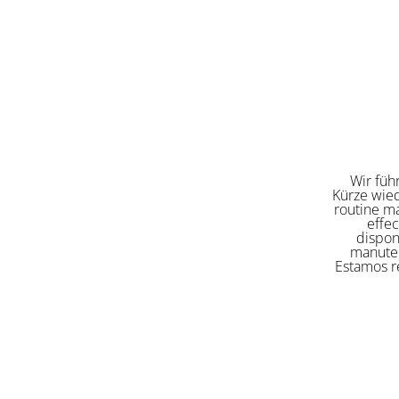
Wir füh
Kürze wied
routine ma
effe
dispon
manuten
Estamos re