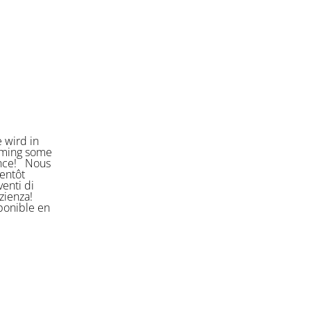
 wird in
orming some
ience! Nous
entôt
enti di
azienza!
sponible en