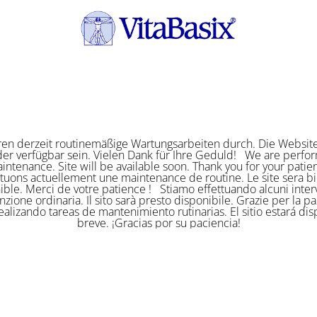
ren derzeit routinemäßige Wartungsarbeiten durch. Die Website
er verfügbar sein. Vielen Dank für Ihre Geduld! We are perf
intenance. Site will be available soon. Thank you for your pat
ctuons actuellement une maintenance de routine. Le site sera bi
ible. Merci de votre patience ! Stiamo effettuando alcuni interv
zione ordinaria. Il sito sarà presto disponibile. Grazie per la p
alizando tareas de mantenimiento rutinarias. El sitio estará di
breve. ¡Gracias por su paciencia!