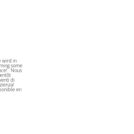
 wird in
orming some
ience! Nous
entôt
enti di
azienza!
sponible en