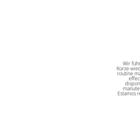
Wir füh
Kürze wied
routine ma
effe
dispon
manuten
Estamos re