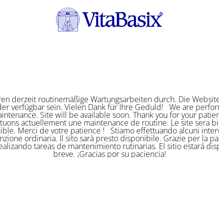
ren derzeit routinemäßige Wartungsarbeiten durch. Die Website
er verfügbar sein. Vielen Dank für Ihre Geduld! We are perf
intenance. Site will be available soon. Thank you for your pat
ctuons actuellement une maintenance de routine. Le site sera bi
ible. Merci de votre patience ! Stiamo effettuando alcuni interv
zione ordinaria. Il sito sarà presto disponibile. Grazie per la p
alizando tareas de mantenimiento rutinarias. El sitio estará di
breve. ¡Gracias por su paciencia!