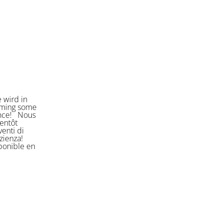
 wird in
orming some
ience! Nous
entôt
enti di
azienza!
sponible en