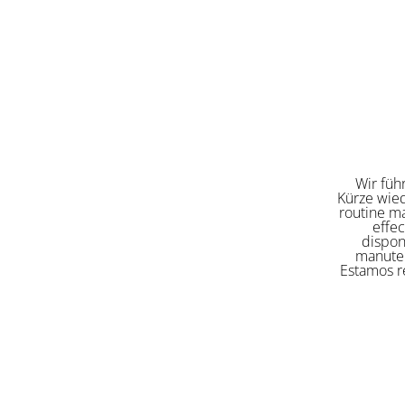
Wir füh
Kürze wied
routine ma
effe
dispon
manuten
Estamos re