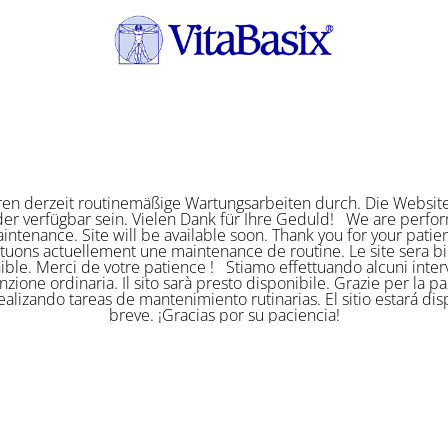
ren derzeit routinemäßige Wartungsarbeiten durch. Die Website
er verfügbar sein. Vielen Dank für Ihre Geduld! We are perf
intenance. Site will be available soon. Thank you for your pat
ctuons actuellement une maintenance de routine. Le site sera bi
ible. Merci de votre patience ! Stiamo effettuando alcuni interv
zione ordinaria. Il sito sarà presto disponibile. Grazie per la p
alizando tareas de mantenimiento rutinarias. El sitio estará di
breve. ¡Gracias por su paciencia!