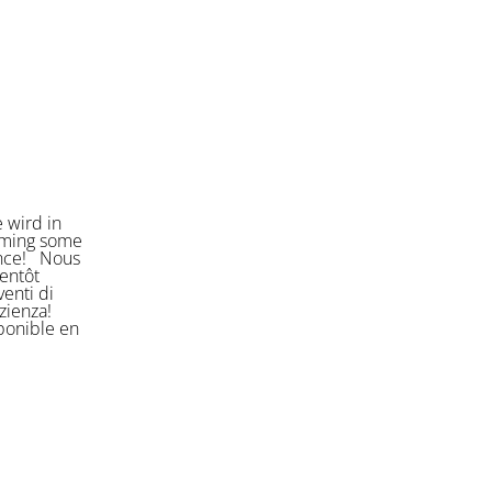
 wird in
orming some
ience! Nous
entôt
enti di
azienza!
sponible en