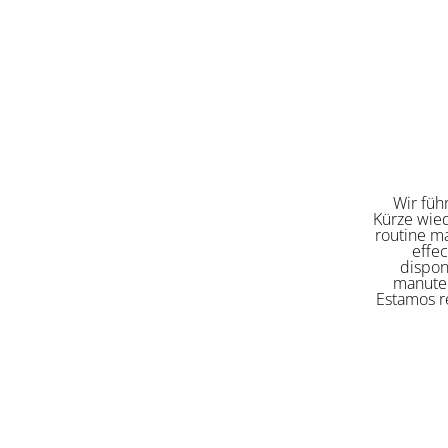
Wir füh
Kürze wied
routine ma
effe
dispon
manuten
Estamos re