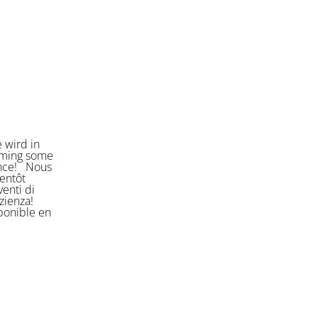
 wird in
orming some
ience! Nous
entôt
enti di
azienza!
sponible en