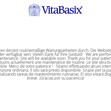
ren derzeit routinemäßige Wartungsarbeiten durch. Die Website
er verfügbar sein. Vielen Dank für Ihre Geduld! We are perf
intenance. Site will be available soon. Thank you for your pat
ctuons actuellement une maintenance de routine. Le site sera bi
ible. Merci de votre patience ! Stiamo effettuando alcuni interv
zione ordinaria. Il sito sarà presto disponibile. Grazie per la p
alizando tareas de mantenimiento rutinarias. El sitio estará di
breve. ¡Gracias por su paciencia!