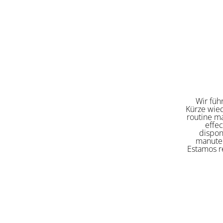
Wir füh
Kürze wied
routine ma
effe
dispon
manuten
Estamos re