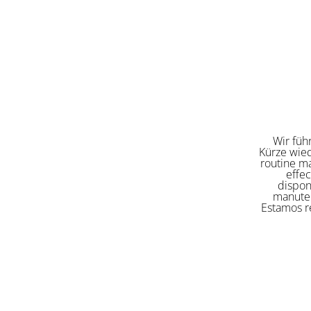
Wir füh
Kürze wied
routine ma
effe
dispon
manuten
Estamos re