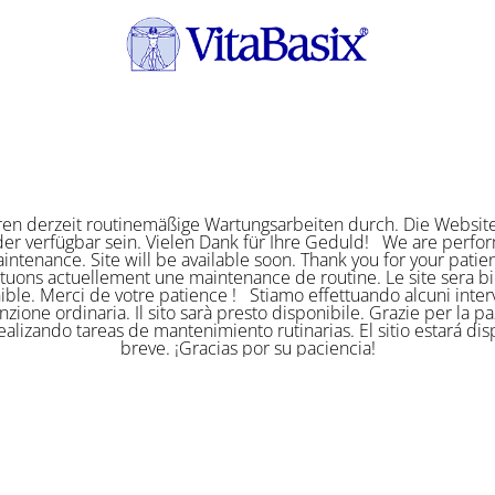
ren derzeit routinemäßige Wartungsarbeiten durch. Die Website
er verfügbar sein. Vielen Dank für Ihre Geduld! We are perf
intenance. Site will be available soon. Thank you for your pat
ctuons actuellement une maintenance de routine. Le site sera bi
ible. Merci de votre patience ! Stiamo effettuando alcuni interv
zione ordinaria. Il sito sarà presto disponibile. Grazie per la p
alizando tareas de mantenimiento rutinarias. El sitio estará di
breve. ¡Gracias por su paciencia!