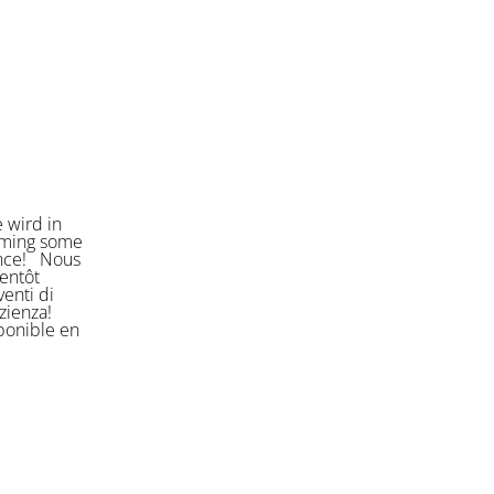
 wird in
orming some
ience! Nous
entôt
enti di
azienza!
sponible en