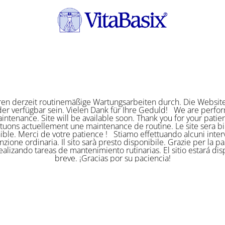
ren derzeit routinemäßige Wartungsarbeiten durch. Die Website
er verfügbar sein. Vielen Dank für Ihre Geduld! We are perf
intenance. Site will be available soon. Thank you for your pat
ctuons actuellement une maintenance de routine. Le site sera bi
ible. Merci de votre patience ! Stiamo effettuando alcuni interv
zione ordinaria. Il sito sarà presto disponibile. Grazie per la p
alizando tareas de mantenimiento rutinarias. El sitio estará di
breve. ¡Gracias por su paciencia!