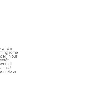
 wird in
orming some
ience! Nous
entôt
enti di
azienza!
sponible en