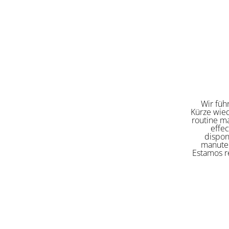
Wir füh
Kürze wied
routine ma
effe
dispon
manuten
Estamos re