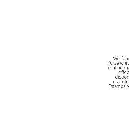
Wir füh
Kürze wied
routine ma
effe
dispon
manuten
Estamos re