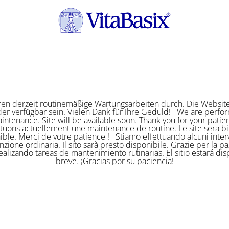
ren derzeit routinemäßige Wartungsarbeiten durch. Die Website
er verfügbar sein. Vielen Dank für Ihre Geduld! We are perf
intenance. Site will be available soon. Thank you for your pat
ctuons actuellement une maintenance de routine. Le site sera bi
ible. Merci de votre patience ! Stiamo effettuando alcuni interv
zione ordinaria. Il sito sarà presto disponibile. Grazie per la p
alizando tareas de mantenimiento rutinarias. El sitio estará di
breve. ¡Gracias por su paciencia!