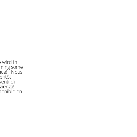
 wird in
orming some
ience! Nous
entôt
enti di
azienza!
sponible en