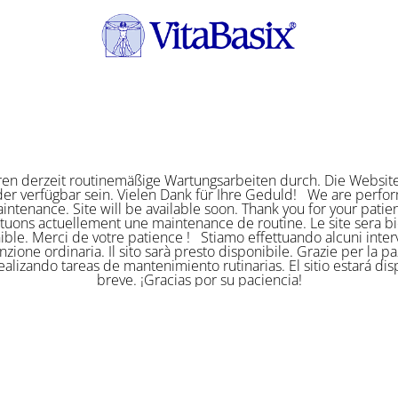
ren derzeit routinemäßige Wartungsarbeiten durch. Die Website
er verfügbar sein. Vielen Dank für Ihre Geduld! We are perf
intenance. Site will be available soon. Thank you for your pat
ctuons actuellement une maintenance de routine. Le site sera bi
ible. Merci de votre patience ! Stiamo effettuando alcuni interv
zione ordinaria. Il sito sarà presto disponibile. Grazie per la p
alizando tareas de mantenimiento rutinarias. El sitio estará di
breve. ¡Gracias por su paciencia!