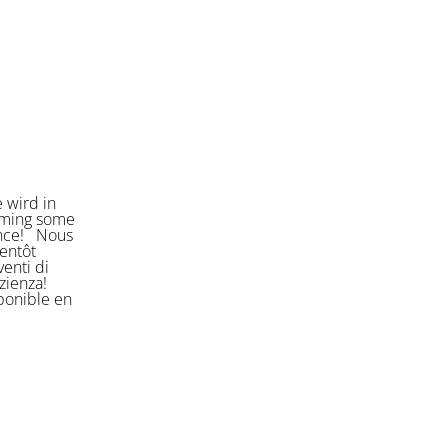
 wird in
orming some
ience! Nous
entôt
enti di
azienza!
sponible en