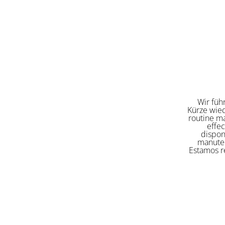
Wir füh
Kürze wied
routine ma
effe
dispon
manuten
Estamos re