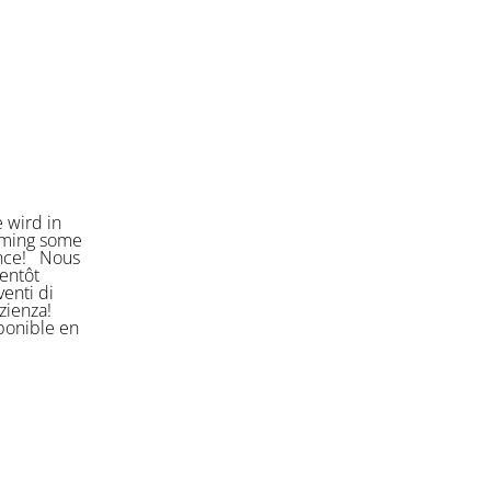
 wird in
orming some
ience! Nous
entôt
enti di
azienza!
sponible en