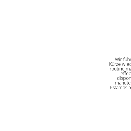
Wir füh
Kürze wied
routine ma
effe
dispon
manuten
Estamos re