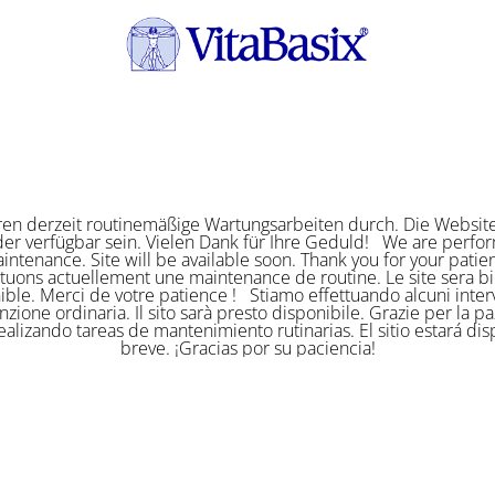
ren derzeit routinemäßige Wartungsarbeiten durch. Die Website
er verfügbar sein. Vielen Dank für Ihre Geduld! We are perf
intenance. Site will be available soon. Thank you for your pat
ctuons actuellement une maintenance de routine. Le site sera bi
ible. Merci de votre patience ! Stiamo effettuando alcuni interv
zione ordinaria. Il sito sarà presto disponibile. Grazie per la p
alizando tareas de mantenimiento rutinarias. El sitio estará di
breve. ¡Gracias por su paciencia!