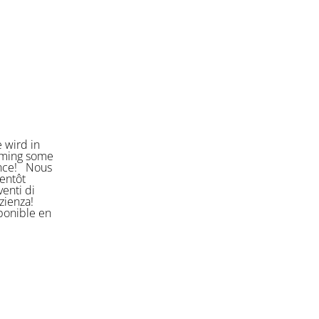
 wird in
orming some
ience! Nous
entôt
enti di
azienza!
sponible en