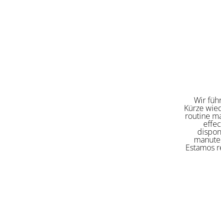
Wir füh
Kürze wied
routine ma
effe
dispon
manuten
Estamos re