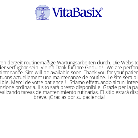
ren derzeit routinemäßige Wartungsarbeiten durch. Die Website
er verfügbar sein. Vielen Dank für Ihre Geduld! We are perf
intenance. Site will be available soon. Thank you for your pat
ctuons actuellement une maintenance de routine. Le site sera bi
ible. Merci de votre patience ! Stiamo effettuando alcuni interv
zione ordinaria. Il sito sarà presto disponibile. Grazie per la p
alizando tareas de mantenimiento rutinarias. El sitio estará di
breve. ¡Gracias por su paciencia!